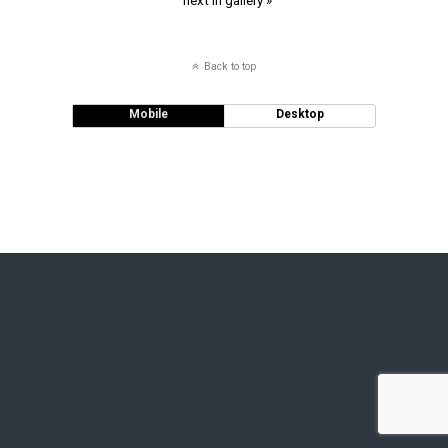
next in gallery »
Back to top
Mobile
Desktop