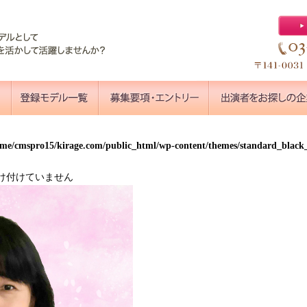
ome/cmspro15/kirage.com/public_html/wp-content/themes/standard_blac
け付けていません