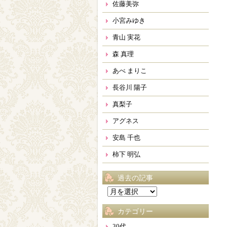
佐藤美弥
小宮みゆき
青山 実花
森 真理
あべ まりこ
長谷川 陽子
真梨子
アグネス
安島 千也
柿下 明弘
過去の記事
過
去
カテゴリー
の
記
30代