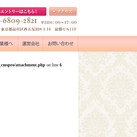
k_cmspro/attachment.php
on line
6