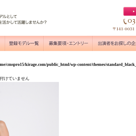
ome/cmspro15/kirage.com/public_html/wp-content/themes/standard_blac
付けていません