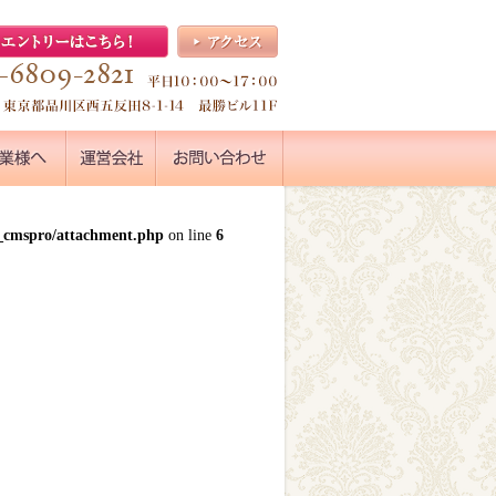
k_cmspro/attachment.php
on line
6