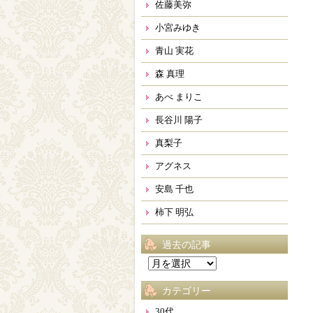
佐藤美弥
小宮みゆき
青山 実花
森 真理
あべ まりこ
長谷川 陽子
真梨子
アグネス
安島 千也
柿下 明弘
過去の記事
過
去
カテゴリー
の
記
30代