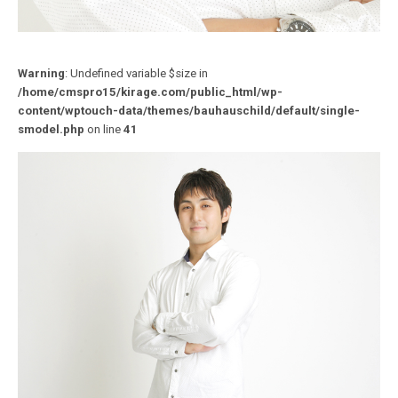
Warning
: Undefined variable $size in
/home/cmspro15/kirage.com/public_html/wp-
content/wptouch-data/themes/bauhauschild/default/single-
smodel.php
on line
41