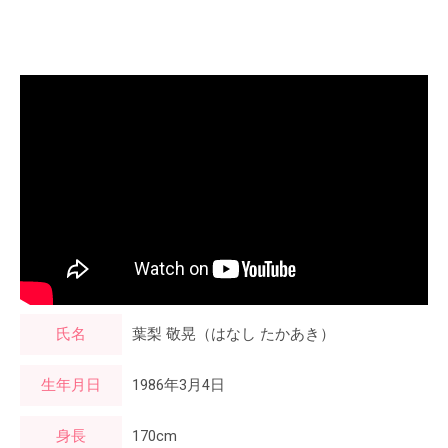
氏名
葉梨 敬晃（はなし たかあき）
生年月日
1986年3月4日
身長
170cm