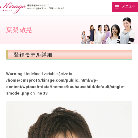
メニュー
葉梨 敬晃
登録モデル詳細
Warning
: Undefined variable $size in
/home/cmspro15/kirage.com/public_html/wp-
content/wptouch-data/themes/bauhauschild/default/single-
smodel.php
on line
33