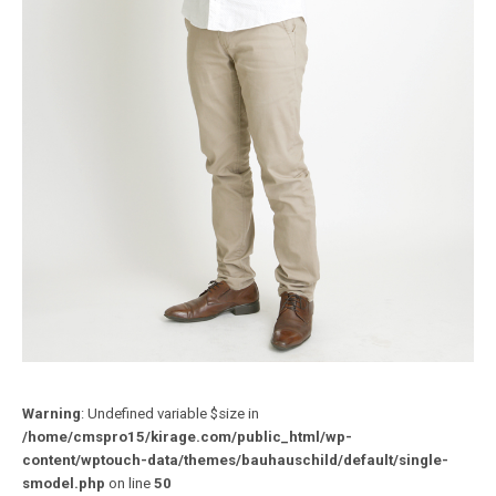
Warning
: Undefined variable $size in
/home/cmspro15/kirage.com/public_html/wp-
content/wptouch-data/themes/bauhauschild/default/single-
smodel.php
on line
50