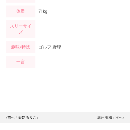
体重
71kg
スリーサイ
ズ
趣味/特技
ゴルフ 野球
一言
«前へ「葉梨 るりこ」
「堀井 美穂」次へ»