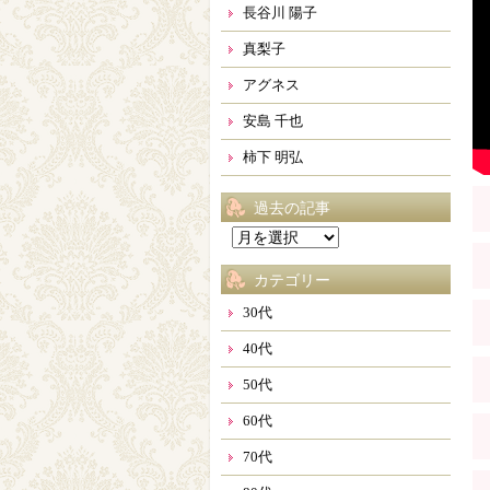
長谷川 陽子
真梨子
アグネス
安島 千也
柿下 明弘
過去の記事
過
去
カテゴリー
の
記
30代
事
40代
50代
60代
70代