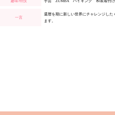
趣味/特技
手芸 ZUMBA ハイキング 和装着付
還暦を期に新しい世界にチャレンジした
一言
ます。