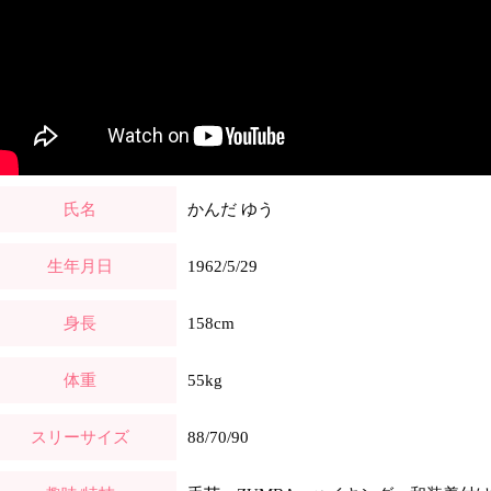
氏名
かんだ ゆう
生年月日
1962/5/29
身長
158cm
体重
55kg
スリーサイズ
88/70/90