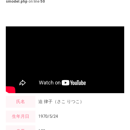
smodel.php
on line
50
氏名
迫 律子（さこ りつこ）
生年月日
1970/5/24