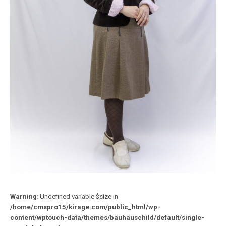
Warning
: Undefined variable $size in
/home/cmspro15/kirage.com/public_html/wp-
content/wptouch-data/themes/bauhauschild/default/single-