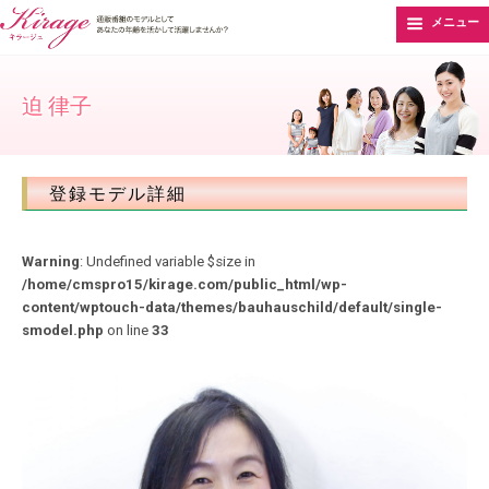
メニュー
迫 律子
登録モデル詳細
Warning
: Undefined variable $size in
/home/cmspro15/kirage.com/public_html/wp-
content/wptouch-data/themes/bauhauschild/default/single-
smodel.php
on line
33