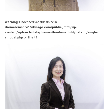
Warning
: Undefined variable $size in
/home/cmspro15/kirage.com/public_html/wp-
content/wptouch-data/themes/bauhauschild/default/single-
smodel.php
on line
41