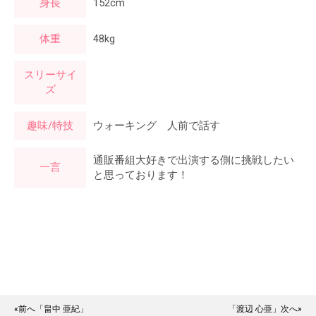
身長
152cm
体重
48kg
スリーサイ
ズ
趣味/特技
ウォーキング 人前で話す
通販番組大好きで出演する側に挑戦したい
一言
と思っております！
«前へ「畠中 亜紀」
「渡辺 心亜」次へ»