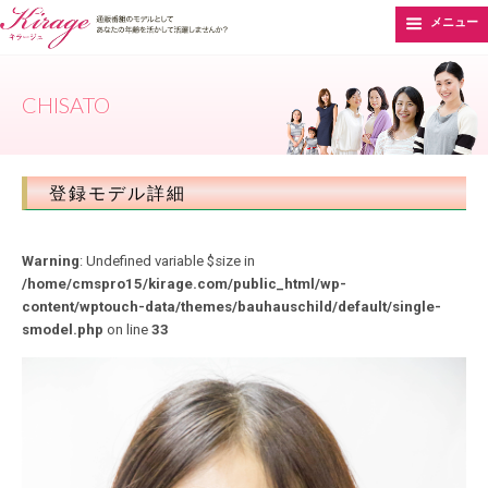
メニュー
CHISATO
登録モデル詳細
Warning
: Undefined variable $size in
/home/cmspro15/kirage.com/public_html/wp-
content/wptouch-data/themes/bauhauschild/default/single-
smodel.php
on line
33