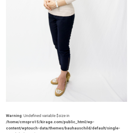
Warning
: Undefined variable $size in
/home/cmspro15/kirage.com/public_html/wp-
content/wptouch-data/themes/bauhauschild/default/single-