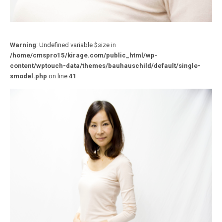
Warning
: Undefined variable $size in
/home/cmspro15/kirage.com/public_html/wp-
content/wptouch-data/themes/bauhauschild/default/single-
smodel.php
on line
41